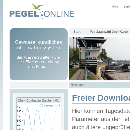
Hilfe
Link
Start
Pegelauswahl über Karte
Newsletter
Freier Downlo
Elbe - Cuxhaven Steubenhöft
Hier können Tagesdat
Parameter aus den let
auch ältere ungeprüf