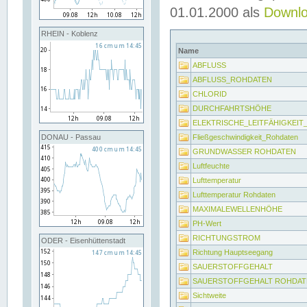
01.01.2000 als
Downl
RHEIN - Koblenz
Name
ABFLUSS
ABFLUSS_ROHDATEN
CHLORID
DURCHFAHRTSHÖHE
ELEKTRISCHE_LEITFÄHIGKEI
Fließgeschwindigkeit_Rohdaten
DONAU - Passau
GRUNDWASSER ROHDATEN
Luftfeuchte
Lufttemperatur
Lufttemperatur Rohdaten
MAXIMALEWELLENHÖHE
PH-Wert
RICHTUNGSTROM
ODER - Eisenhüttenstadt
Richtung Hauptseegang
SAUERSTOFFGEHALT
SAUERSTOFFGEHALT ROHDAT
Sichtweite