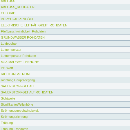
ABFLUSS
ABFLUSS_ROHDATEN
CHLORID
DURCHFAHRTSHÖHE
ELEKTRISCHE_LEITFÄHIGKEIT_ROHDATEN
Fließgeschwindigkeit_Rohdaten
GRUNDWASSER ROHDATEN
Luftfeuchte
Lufttemperatur
Lufttemperatur Rohdaten
MAXIMALEWELLENHÖHE
PH-Wert
RICHTUNGSTROM
Richtung Hauptseegang
SAUERSTOFFGEHALT
SAUERSTOFFGEHALT ROHDATEN
Sichtweite
SignifikanteWellenhöhe
Strömungsgeschwindigkeit
Strömungsrichtung
Trübung
Trübung_Rohdaten