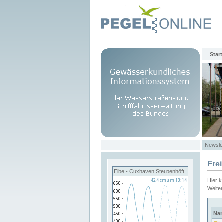
Start
Newsle
Fre
Elbe - Cuxhaven Steubenhöft
Hier 
Weite
Na