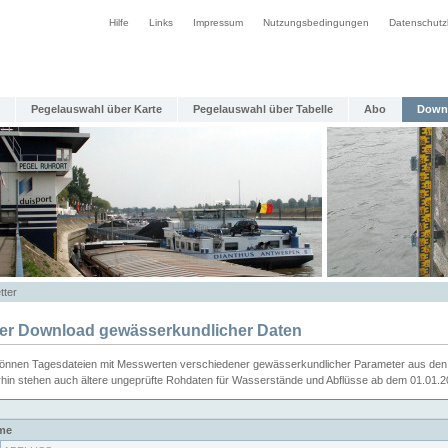
Hilfe
Links
Impressum
Nutzungsbedingungen
Datenschutz
Pegelauswahl über Karte
Pegelauswahl über Tabelle
Abo
Down
tter
ier Download gewässerkundlicher Daten
können Tagesdateien mit Messwerten verschiedener gewässerkundlicher Parameter aus den 
rhin stehen auch ältere ungeprüfte Rohdaten für Wasserstände und Abflüsse ab dem 01.01.
me