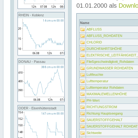
01.01.2000 als
Downl
RHEIN - Koblenz
Name
ABFLUSS
ABFLUSS_ROHDATEN
CHLORID
DURCHFAHRTSHÖHE
ELEKTRISCHE_LEITFÄHIGKEI
Fließgeschwindigkeit_Rohdaten
DONAU - Passau
GRUNDWASSER ROHDATEN
Luftfeuchte
Lufttemperatur
Lufttemperatur Rohdaten
MAXIMALEWELLENHÖHE
PH-Wert
RICHTUNGSTROM
ODER - Eisenhüttenstadt
Richtung Hauptseegang
SAUERSTOFFGEHALT
SAUERSTOFFGEHALT ROHDAT
Sichtweite