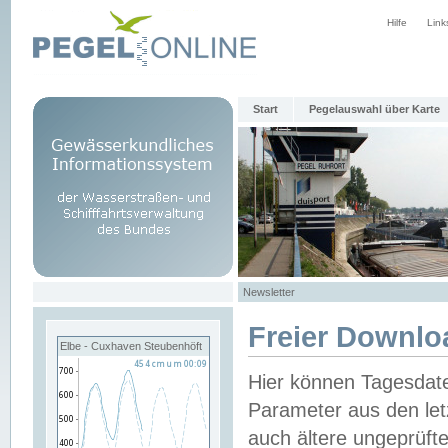
Hilfe
Link
Start
Pegelauswahl über Karte
Newsletter
Freier Downlo
Elbe - Cuxhaven Steubenhöft
Hier können Tagesdat
Parameter aus den let
auch ältere ungeprüf