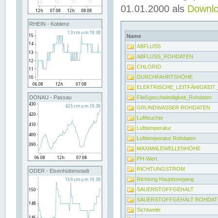
01.01.2000 als
Downl
RHEIN - Koblenz
Name
ABFLUSS
ABFLUSS_ROHDATEN
CHLORID
DURCHFAHRTSHÖHE
ELEKTRISCHE_LEITFÄHIGKEI
Fließgeschwindigkeit_Rohdaten
DONAU - Passau
GRUNDWASSER ROHDATEN
Luftfeuchte
Lufttemperatur
Lufttemperatur Rohdaten
MAXIMALEWELLENHÖHE
PH-Wert
RICHTUNGSTROM
ODER - Eisenhüttenstadt
Richtung Hauptseegang
SAUERSTOFFGEHALT
SAUERSTOFFGEHALT ROHDAT
Sichtweite