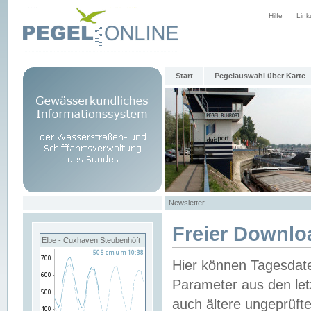
Hilfe
Link
Start
Pegelauswahl über Karte
Newsletter
Freier Downlo
Elbe - Cuxhaven Steubenhöft
Hier können Tagesdat
Parameter aus den let
auch ältere ungeprüf