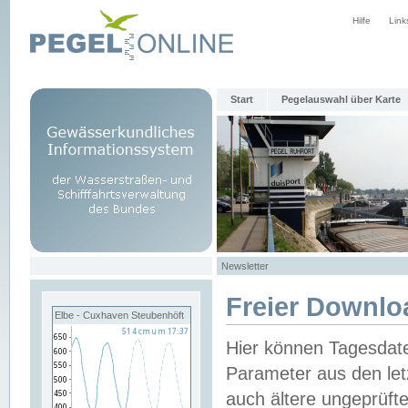
Hilfe
Link
Start
Pegelauswahl über Karte
Newsletter
Freier Downlo
Elbe - Cuxhaven Steubenhöft
Hier können Tagesdat
Parameter aus den let
auch ältere ungeprüf