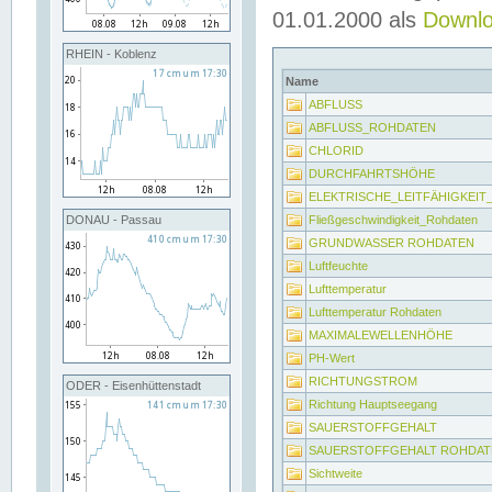
01.01.2000 als
Downl
RHEIN - Koblenz
Name
ABFLUSS
ABFLUSS_ROHDATEN
CHLORID
DURCHFAHRTSHÖHE
ELEKTRISCHE_LEITFÄHIGKEI
Fließgeschwindigkeit_Rohdaten
DONAU - Passau
GRUNDWASSER ROHDATEN
Luftfeuchte
Lufttemperatur
Lufttemperatur Rohdaten
MAXIMALEWELLENHÖHE
PH-Wert
RICHTUNGSTROM
ODER - Eisenhüttenstadt
Richtung Hauptseegang
SAUERSTOFFGEHALT
SAUERSTOFFGEHALT ROHDAT
Sichtweite