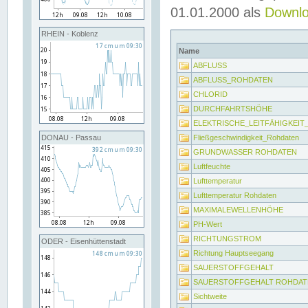
01.01.2000 als
Downl
RHEIN - Koblenz
Name
ABFLUSS
ABFLUSS_ROHDATEN
CHLORID
DURCHFAHRTSHÖHE
ELEKTRISCHE_LEITFÄHIGKEI
Fließgeschwindigkeit_Rohdaten
DONAU - Passau
GRUNDWASSER ROHDATEN
Luftfeuchte
Lufttemperatur
Lufttemperatur Rohdaten
MAXIMALEWELLENHÖHE
PH-Wert
RICHTUNGSTROM
ODER - Eisenhüttenstadt
Richtung Hauptseegang
SAUERSTOFFGEHALT
SAUERSTOFFGEHALT ROHDAT
Sichtweite