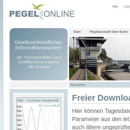
Hilfe
Link
Start
Pegelauswahl über Karte
Newsletter
Freier Downlo
Elbe - Cuxhaven Steubenhöft
Hier können Tagesdat
Parameter aus den let
auch ältere ungeprüf