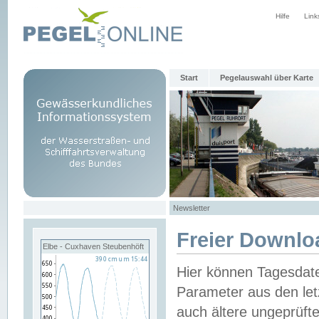
Hilfe
Link
Start
Pegelauswahl über Karte
Newsletter
Freier Downlo
Elbe - Cuxhaven Steubenhöft
Hier können Tagesdat
Parameter aus den let
auch ältere ungeprüf