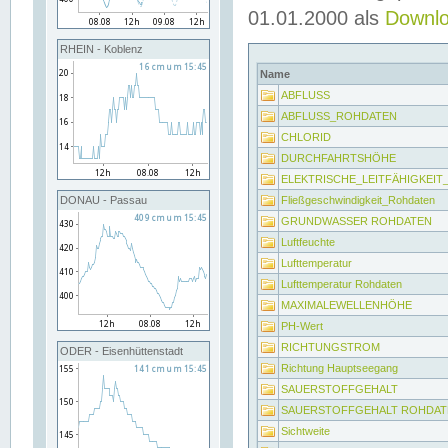
01.01.2000 als
Downl
RHEIN - Koblenz
Name
ABFLUSS
ABFLUSS_ROHDATEN
CHLORID
DURCHFAHRTSHÖHE
ELEKTRISCHE_LEITFÄHIGKEI
Fließgeschwindigkeit_Rohdaten
DONAU - Passau
GRUNDWASSER ROHDATEN
Luftfeuchte
Lufttemperatur
Lufttemperatur Rohdaten
MAXIMALEWELLENHÖHE
PH-Wert
RICHTUNGSTROM
ODER - Eisenhüttenstadt
Richtung Hauptseegang
SAUERSTOFFGEHALT
SAUERSTOFFGEHALT ROHDAT
Sichtweite