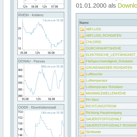
01.01.2000 als
Downl
RHEIN - Koblenz
Name
ABFLUSS
ABFLUSS_ROHDATEN
CHLORID
DURCHFAHRTSHÖHE
ELEKTRISCHE_LEITFÄHIGKEI
Fließgeschwindigkeit_Rohdaten
DONAU - Passau
GRUNDWASSER ROHDATEN
Luftfeuchte
Lufttemperatur
Lufttemperatur Rohdaten
MAXIMALEWELLENHÖHE
PH-Wert
RICHTUNGSTROM
ODER - Eisenhüttenstadt
Richtung Hauptseegang
SAUERSTOFFGEHALT
SAUERSTOFFGEHALT ROHDAT
Sichtweite