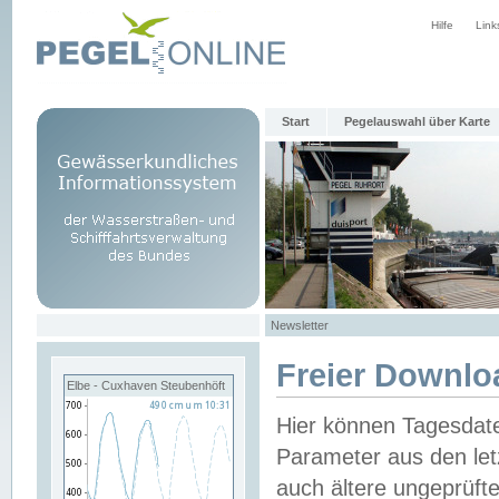
Hilfe
Link
Start
Pegelauswahl über Karte
Newsletter
Freier Downlo
Elbe - Cuxhaven Steubenhöft
Hier können Tagesdat
Parameter aus den let
auch ältere ungeprüf