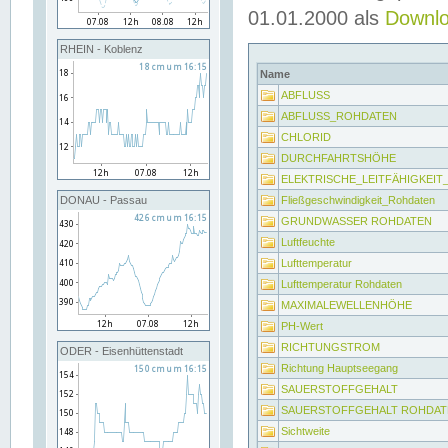
01.01.2000 als
Downl
RHEIN - Koblenz
Name
ABFLUSS
ABFLUSS_ROHDATEN
CHLORID
DURCHFAHRTSHÖHE
ELEKTRISCHE_LEITFÄHIGKEI
Fließgeschwindigkeit_Rohdaten
DONAU - Passau
GRUNDWASSER ROHDATEN
Luftfeuchte
Lufttemperatur
Lufttemperatur Rohdaten
MAXIMALEWELLENHÖHE
PH-Wert
RICHTUNGSTROM
ODER - Eisenhüttenstadt
Richtung Hauptseegang
SAUERSTOFFGEHALT
SAUERSTOFFGEHALT ROHDAT
Sichtweite