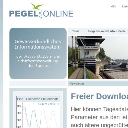
Hilfe
Link
Start
Pegelauswahl über Karte
Newsletter
Freier Downlo
Elbe - Cuxhaven Steubenhöft
Hier können Tagesdat
Parameter aus den let
auch ältere ungeprüf