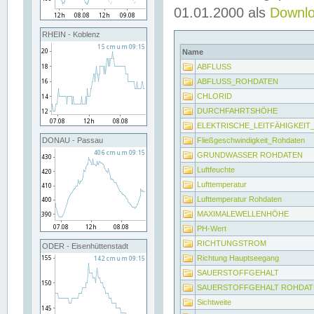
01.01.2000 als
Downl
RHEIN - Koblenz
Name
ABFLUSS
ABFLUSS_ROHDATEN
CHLORID
DURCHFAHRTSHÖHE
ELEKTRISCHE_LEITFÄHIGKEI
Fließgeschwindigkeit_Rohdaten
DONAU - Passau
GRUNDWASSER ROHDATEN
Luftfeuchte
Lufttemperatur
Lufttemperatur Rohdaten
MAXIMALEWELLENHÖHE
PH-Wert
RICHTUNGSTROM
ODER - Eisenhüttenstadt
Richtung Hauptseegang
SAUERSTOFFGEHALT
SAUERSTOFFGEHALT ROHDAT
Sichtweite