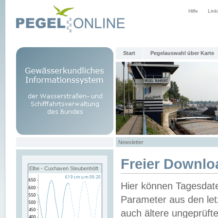
Hilfe
Link
Start
Pegelauswahl über Karte
Newsletter
Freier Downlo
Elbe - Cuxhaven Steubenhöft
Hier können Tagesdat
Parameter aus den let
auch ältere ungeprüf