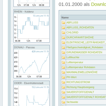
01.01.2000 als
Downl
RHEIN - Koblenz
Name
ABFLUSS
ABFLUSS_ROHDATEN
CHLORID
DURCHFAHRTSHÖHE
ELEKTRISCHE_LEITFÄHIGKEI
Fließgeschwindigkeit_Rohdaten
DONAU - Passau
GRUNDWASSER ROHDATEN
Luftfeuchte
Lufttemperatur
Lufttemperatur Rohdaten
MAXIMALEWELLENHÖHE
PH-Wert
RICHTUNGSTROM
ODER - Eisenhüttenstadt
Richtung Hauptseegang
SAUERSTOFFGEHALT
SAUERSTOFFGEHALT ROHDAT
Sichtweite