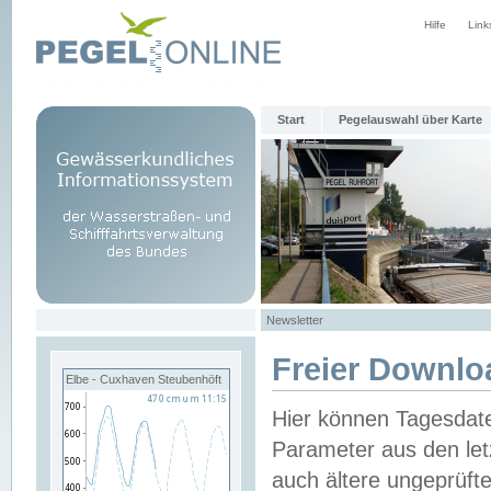
Hilfe
Link
Start
Pegelauswahl über Karte
Newsletter
Freier Downlo
Elbe - Cuxhaven Steubenhöft
Hier können Tagesdat
Parameter aus den let
auch ältere ungeprüf