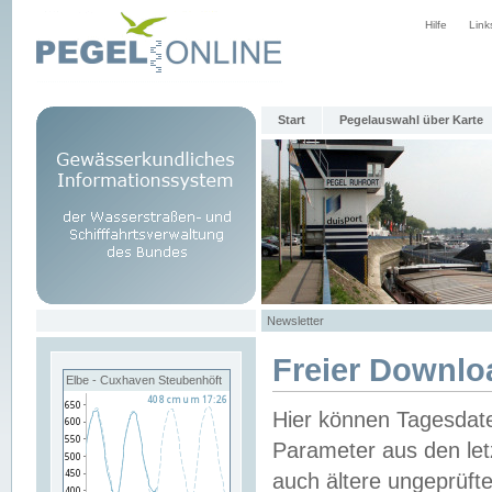
Hilfe
Link
Start
Pegelauswahl über Karte
Newsletter
Freier Downlo
Elbe - Cuxhaven Steubenhöft
Hier können Tagesdat
Parameter aus den let
auch ältere ungeprüf