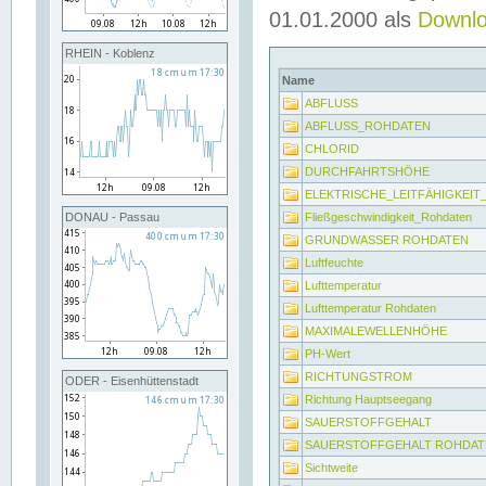
01.01.2000 als
Downl
RHEIN - Koblenz
Name
ABFLUSS
ABFLUSS_ROHDATEN
CHLORID
DURCHFAHRTSHÖHE
ELEKTRISCHE_LEITFÄHIGKEI
Fließgeschwindigkeit_Rohdaten
DONAU - Passau
GRUNDWASSER ROHDATEN
Luftfeuchte
Lufttemperatur
Lufttemperatur Rohdaten
MAXIMALEWELLENHÖHE
PH-Wert
RICHTUNGSTROM
ODER - Eisenhüttenstadt
Richtung Hauptseegang
SAUERSTOFFGEHALT
SAUERSTOFFGEHALT ROHDAT
Sichtweite