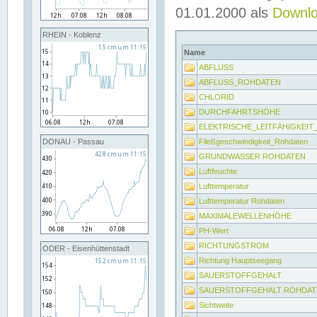
01.01.2000 als
Downl
RHEIN - Koblenz
Name
ABFLUSS
ABFLUSS_ROHDATEN
CHLORID
DURCHFAHRTSHÖHE
ELEKTRISCHE_LEITFÄHIGKEI
Fließgeschwindigkeit_Rohdaten
DONAU - Passau
GRUNDWASSER ROHDATEN
Luftfeuchte
Lufttemperatur
Lufttemperatur Rohdaten
MAXIMALEWELLENHÖHE
PH-Wert
RICHTUNGSTROM
ODER - Eisenhüttenstadt
Richtung Hauptseegang
SAUERSTOFFGEHALT
SAUERSTOFFGEHALT ROHDAT
Sichtweite