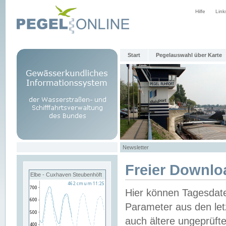
Hilfe
Link
Start
Pegelauswahl über Karte
Newsletter
Freier Downlo
Elbe - Cuxhaven Steubenhöft
Hier können Tagesdat
Parameter aus den let
auch ältere ungeprüf