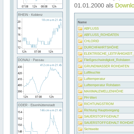
01.01.2000 als
Downl
RHEIN - Koblenz
Name
ABFLUSS
ABFLUSS_ROHDATEN
CHLORID
DURCHFAHRTSHÖHE
ELEKTRISCHE_LEITFÄHIGKEI
Fließgeschwindigkeit_Rohdaten
DONAU - Passau
GRUNDWASSER ROHDATEN
Luftfeuchte
Lufttemperatur
Lufttemperatur Rohdaten
MAXIMALEWELLENHÖHE
PH-Wert
RICHTUNGSTROM
ODER - Eisenhüttenstadt
Richtung Hauptseegang
SAUERSTOFFGEHALT
SAUERSTOFFGEHALT ROHDAT
Sichtweite