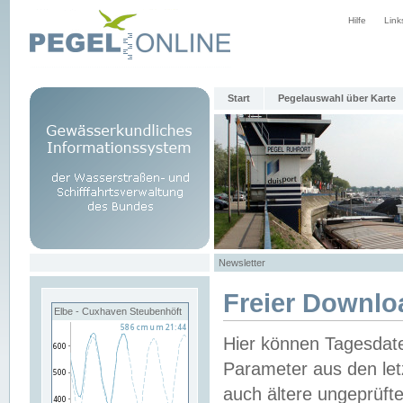
Hilfe
Link
Start
Pegelauswahl über Karte
Newsletter
Freier Downlo
Elbe - Cuxhaven Steubenhöft
Hier können Tagesdat
Parameter aus den let
auch ältere ungeprüf