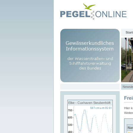
Start
Newsle
Fre
Elbe - Cuxhaven Steubenhöft
Hier 
Weite
Na