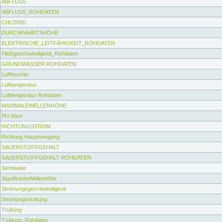
ABFLUSS
ABFLUSS_ROHDATEN
CHLORID
DURCHFAHRTSHÖHE
ELEKTRISCHE_LEITFÄHIGKEIT_ROHDATEN
Fließgeschwindigkeit_Rohdaten
GRUNDWASSER ROHDATEN
Luftfeuchte
Lufttemperatur
Lufttemperatur Rohdaten
MAXIMALEWELLENHÖHE
PH-Wert
RICHTUNGSTROM
Richtung Hauptseegang
SAUERSTOFFGEHALT
SAUERSTOFFGEHALT ROHDATEN
Sichtweite
SignifikanteWellenhöhe
Strömungsgeschwindigkeit
Strömungsrichtung
Trübung
Trübung_Rohdaten