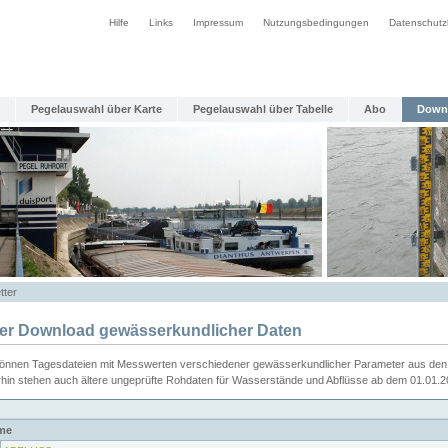
Hilfe
Links
Impressum
Nutzungsbedingungen
Datenschutz
Pegelauswahl über Karte
Pegelauswahl über Tabelle
Abo
Down
tter
ier Download gewässerkundlicher Daten
können Tagesdateien mit Messwerten verschiedener gewässerkundlicher Parameter aus den 
rhin stehen auch ältere ungeprüfte Rohdaten für Wasserstände und Abflüsse ab dem 01.01.
me