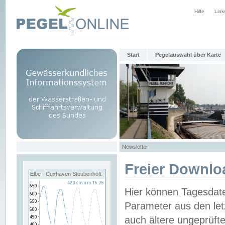
Hilfe
Link
Start
Pegelauswahl über Karte
Newsletter
Freier Downlo
Elbe - Cuxhaven Steubenhöft
Hier können Tagesdat
Parameter aus den let
auch ältere ungeprüf