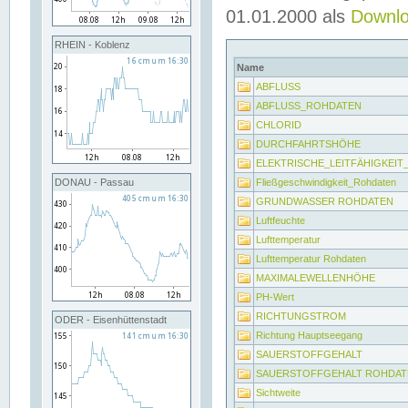
01.01.2000 als
Downl
RHEIN - Koblenz
Name
ABFLUSS
ABFLUSS_ROHDATEN
CHLORID
DURCHFAHRTSHÖHE
ELEKTRISCHE_LEITFÄHIGKEI
Fließgeschwindigkeit_Rohdaten
DONAU - Passau
GRUNDWASSER ROHDATEN
Luftfeuchte
Lufttemperatur
Lufttemperatur Rohdaten
MAXIMALEWELLENHÖHE
PH-Wert
RICHTUNGSTROM
ODER - Eisenhüttenstadt
Richtung Hauptseegang
SAUERSTOFFGEHALT
SAUERSTOFFGEHALT ROHDAT
Sichtweite