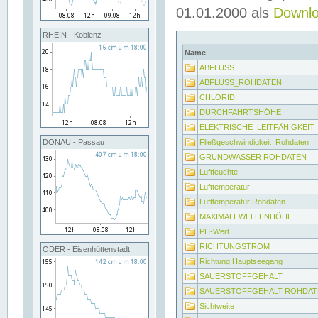
01.01.2000 als
Downl
RHEIN - Koblenz
Name
ABFLUSS
ABFLUSS_ROHDATEN
CHLORID
DURCHFAHRTSHÖHE
ELEKTRISCHE_LEITFÄHIGKEI
Fließgeschwindigkeit_Rohdaten
DONAU - Passau
GRUNDWASSER ROHDATEN
Luftfeuchte
Lufttemperatur
Lufttemperatur Rohdaten
MAXIMALEWELLENHÖHE
PH-Wert
RICHTUNGSTROM
ODER - Eisenhüttenstadt
Richtung Hauptseegang
SAUERSTOFFGEHALT
SAUERSTOFFGEHALT ROHDAT
Sichtweite