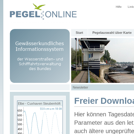
Hilfe
Link
Start
Pegelauswahl über Karte
Newsletter
Freier Downlo
Elbe - Cuxhaven Steubenhöft
Hier können Tagesdat
Parameter aus den let
auch ältere ungeprüf