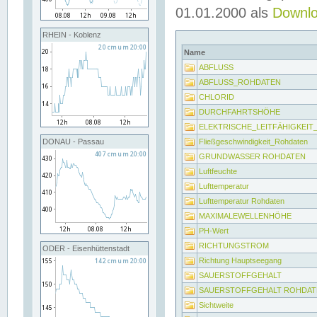
01.01.2000 als
Downl
RHEIN - Koblenz
Name
ABFLUSS
ABFLUSS_ROHDATEN
CHLORID
DURCHFAHRTSHÖHE
ELEKTRISCHE_LEITFÄHIGKEI
Fließgeschwindigkeit_Rohdaten
DONAU - Passau
GRUNDWASSER ROHDATEN
Luftfeuchte
Lufttemperatur
Lufttemperatur Rohdaten
MAXIMALEWELLENHÖHE
PH-Wert
RICHTUNGSTROM
ODER - Eisenhüttenstadt
Richtung Hauptseegang
SAUERSTOFFGEHALT
SAUERSTOFFGEHALT ROHDAT
Sichtweite