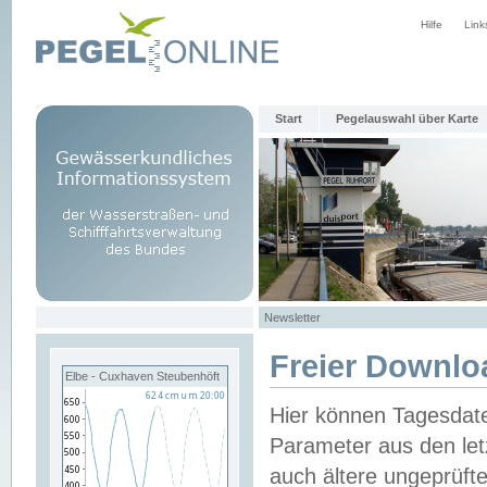
Hilfe
Link
Start
Pegelauswahl über Karte
Newsletter
Freier Downlo
Elbe - Cuxhaven Steubenhöft
Hier können Tagesdat
Parameter aus den let
auch ältere ungeprüf