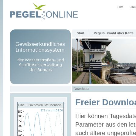
Hilfe
Link
Start
Pegelauswahl über Karte
Newsletter
Freier Downlo
Elbe - Cuxhaven Steubenhöft
Hier können Tagesdat
Parameter aus den let
auch ältere ungeprüf