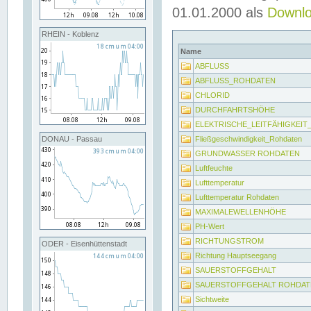
01.01.2000 als
Downl
RHEIN - Koblenz
Name
ABFLUSS
ABFLUSS_ROHDATEN
CHLORID
DURCHFAHRTSHÖHE
ELEKTRISCHE_LEITFÄHIGKEI
Fließgeschwindigkeit_Rohdaten
DONAU - Passau
GRUNDWASSER ROHDATEN
Luftfeuchte
Lufttemperatur
Lufttemperatur Rohdaten
MAXIMALEWELLENHÖHE
PH-Wert
RICHTUNGSTROM
ODER - Eisenhüttenstadt
Richtung Hauptseegang
SAUERSTOFFGEHALT
SAUERSTOFFGEHALT ROHDAT
Sichtweite