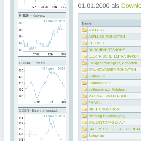
01.01.2000 als
Downl
RHEIN - Koblenz
Name
ABFLUSS
ABFLUSS_ROHDATEN
CHLORID
DURCHFAHRTSHÖHE
ELEKTRISCHE_LEITFÄHIGKEI
Fließgeschwindigkeit_Rohdaten
DONAU - Passau
GRUNDWASSER ROHDATEN
Luftfeuchte
Lufttemperatur
Lufttemperatur Rohdaten
MAXIMALEWELLENHÖHE
PH-Wert
RICHTUNGSTROM
ODER - Eisenhüttenstadt
Richtung Hauptseegang
SAUERSTOFFGEHALT
SAUERSTOFFGEHALT ROHDAT
Sichtweite