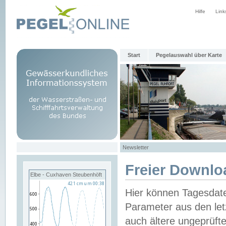
Hilfe
Link
Start
Pegelauswahl über Karte
Newsletter
Freier Downlo
Elbe - Cuxhaven Steubenhöft
Hier können Tagesdat
Parameter aus den let
auch ältere ungeprüf