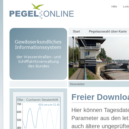
Hilfe
Link
Start
Pegelauswahl über Karte
Newsletter
Freier Downlo
Elbe - Cuxhaven Steubenhöft
Hier können Tagesdat
Parameter aus den let
auch ältere ungeprüf