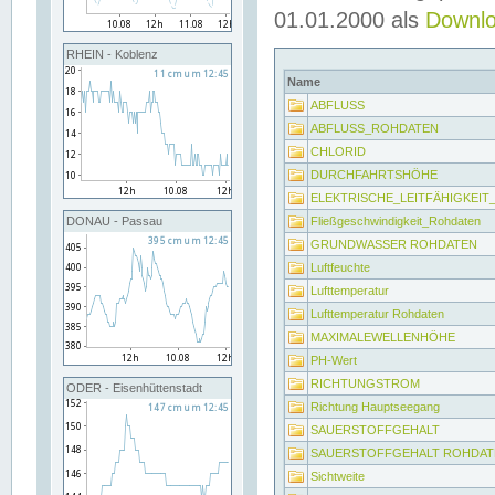
01.01.2000 als
Downl
RHEIN - Koblenz
Name
ABFLUSS
ABFLUSS_ROHDATEN
CHLORID
DURCHFAHRTSHÖHE
ELEKTRISCHE_LEITFÄHIGKEI
Fließgeschwindigkeit_Rohdaten
DONAU - Passau
GRUNDWASSER ROHDATEN
Luftfeuchte
Lufttemperatur
Lufttemperatur Rohdaten
MAXIMALEWELLENHÖHE
PH-Wert
RICHTUNGSTROM
ODER - Eisenhüttenstadt
Richtung Hauptseegang
SAUERSTOFFGEHALT
SAUERSTOFFGEHALT ROHDAT
Sichtweite