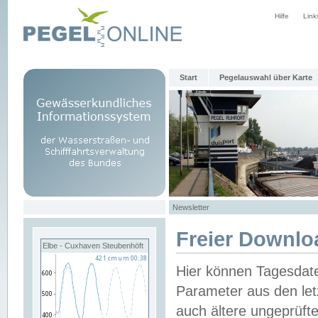
Hilfe
Link
Start
Pegelauswahl über Karte
Newsletter
Freier Downlo
Elbe - Cuxhaven Steubenhöft
Hier können Tagesdat
Parameter aus den let
auch ältere ungeprüf