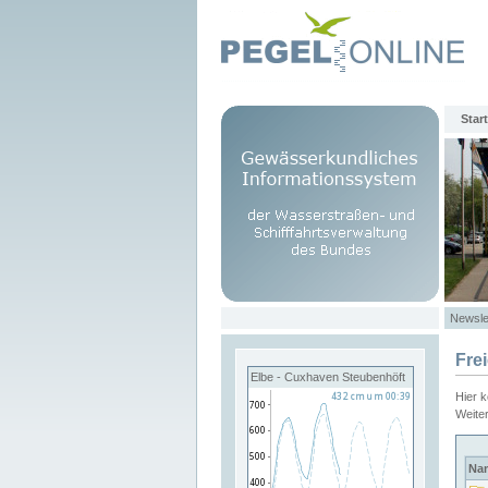
Start
Newsle
Fre
Elbe - Cuxhaven Steubenhöft
Hier 
Weite
Na