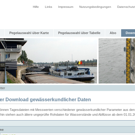
Hilfe
Links
Impressum
Nutzungsbedingungen
Datenschutz
Pegelauswahl über Karte
Pegelauswahl über Tabelle
Abo
Down
tter
ier Download gewässerkundlicher Daten
können Tagesdateien mit Messwerten verschiedener gewässerkundlicher Parameter aus den 
rhin stehen auch ältere ungeprüfte Rohdaten für Wasserstände und Abflüsse ab dem 01.01.
me