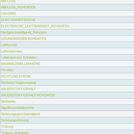
ABFLUSS
ABFLUSS_ROHDATEN
CHLORID
DURCHFAHRTSHÖHE
ELEKTRISCHE_LEITFÄHIGKEIT_ROHDATEN
Fließgeschwindigkeit_Rohdaten
GRUNDWASSER ROHDATEN
Luftfeuchte
Lufttemperatur
Lufttemperatur Rohdaten
MAXIMALEWELLENHÖHE
PH-Wert
RICHTUNGSTROM
Richtung Hauptseegang
SAUERSTOFFGEHALT
SAUERSTOFFGEHALT ROHDATEN
Sichtweite
SignifikanteWellenhöhe
Strömungsgeschwindigkeit
Strömungsrichtung
Trübung
Trübung_Rohdaten