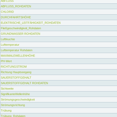
ABFLUSS
ABFLUSS_ROHDATEN
CHLORID
DURCHFAHRTSHÖHE
ELEKTRISCHE_LEITFÄHIGKEIT_ROHDATEN
Fließgeschwindigkeit_Rohdaten
GRUNDWASSER ROHDATEN
Luftfeuchte
Lufttemperatur
Lufttemperatur Rohdaten
MAXIMALEWELLENHÖHE
PH-Wert
RICHTUNGSTROM
Richtung Hauptseegang
SAUERSTOFFGEHALT
SAUERSTOFFGEHALT ROHDATEN
Sichtweite
SignifikanteWellenhöhe
Strömungsgeschwindigkeit
Strömungsrichtung
Trübung
Trübung_Rohdaten