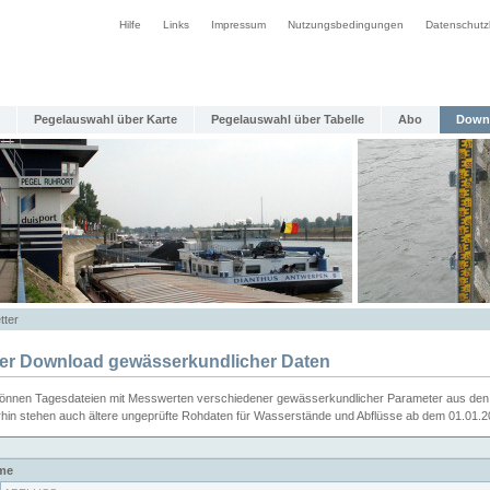
Hilfe
Links
Impressum
Nutzungsbedingungen
Datenschutz
Pegelauswahl über Karte
Pegelauswahl über Tabelle
Abo
Down
tter
ier Download gewässerkundlicher Daten
können Tagesdateien mit Messwerten verschiedener gewässerkundlicher Parameter aus den 
rhin stehen auch ältere ungeprüfte Rohdaten für Wasserstände und Abflüsse ab dem 01.01.
me