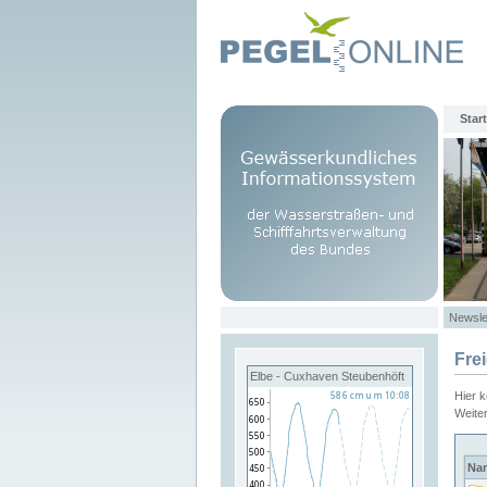
Start
Newsle
Fre
Elbe - Cuxhaven Steubenhöft
Hier 
Weite
Na