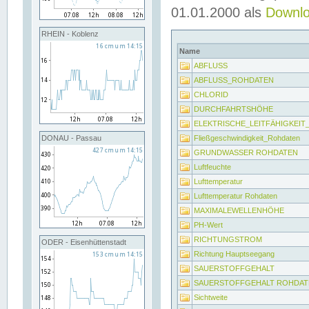
01.01.2000 als
Downl
RHEIN - Koblenz
Name
ABFLUSS
ABFLUSS_ROHDATEN
CHLORID
DURCHFAHRTSHÖHE
ELEKTRISCHE_LEITFÄHIGKEI
Fließgeschwindigkeit_Rohdaten
DONAU - Passau
GRUNDWASSER ROHDATEN
Luftfeuchte
Lufttemperatur
Lufttemperatur Rohdaten
MAXIMALEWELLENHÖHE
PH-Wert
RICHTUNGSTROM
ODER - Eisenhüttenstadt
Richtung Hauptseegang
SAUERSTOFFGEHALT
SAUERSTOFFGEHALT ROHDAT
Sichtweite