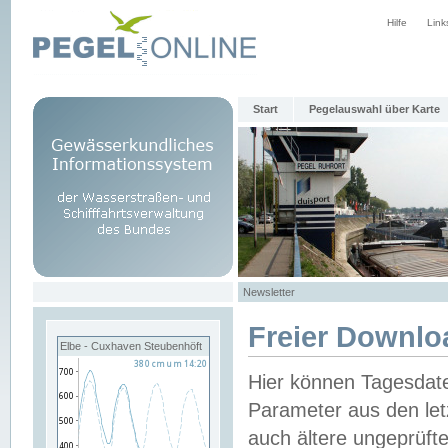
Hilfe
Link
Start
Pegelauswahl über Karte
Newsletter
Freier Downlo
Elbe - Cuxhaven Steubenhöft
Hier können Tagesdat
Parameter aus den let
auch ältere ungeprüf