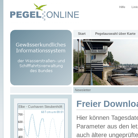
Hilfe
Link
Start
Pegelauswahl über Karte
Newsletter
Freier Downlo
Elbe - Cuxhaven Steubenhöft
Hier können Tagesdat
Parameter aus den let
auch ältere ungeprüf