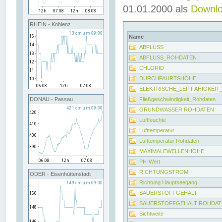
01.01.2000 als
Downl
RHEIN - Koblenz
Name
ABFLUSS
ABFLUSS_ROHDATEN
CHLORID
DURCHFAHRTSHÖHE
ELEKTRISCHE_LEITFÄHIGKEI
Fließgeschwindigkeit_Rohdaten
DONAU - Passau
GRUNDWASSER ROHDATEN
Luftfeuchte
Lufttemperatur
Lufttemperatur Rohdaten
MAXIMALEWELLENHÖHE
PH-Wert
RICHTUNGSTROM
ODER - Eisenhüttenstadt
Richtung Hauptseegang
SAUERSTOFFGEHALT
SAUERSTOFFGEHALT ROHDAT
Sichtweite