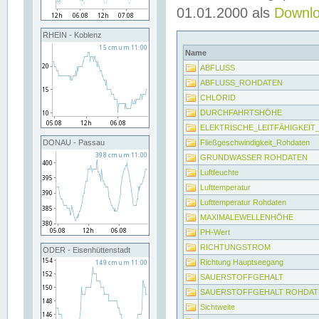
01.01.2000 als
Downl
RHEIN - Koblenz
Name
ABFLUSS
ABFLUSS_ROHDATEN
CHLORID
DURCHFAHRTSHÖHE
ELEKTRISCHE_LEITFÄHIGKEI
Fließgeschwindigkeit_Rohdaten
DONAU - Passau
GRUNDWASSER ROHDATEN
Luftfeuchte
Lufttemperatur
Lufttemperatur Rohdaten
MAXIMALEWELLENHÖHE
PH-Wert
RICHTUNGSTROM
ODER - Eisenhüttenstadt
Richtung Hauptseegang
SAUERSTOFFGEHALT
SAUERSTOFFGEHALT ROHDAT
Sichtweite