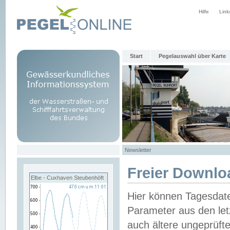
Hilfe
Link
Start
Pegelauswahl über Karte
Newsletter
Freier Downlo
Elbe - Cuxhaven Steubenhöft
Hier können Tagesdat
Parameter aus den let
auch ältere ungeprüf