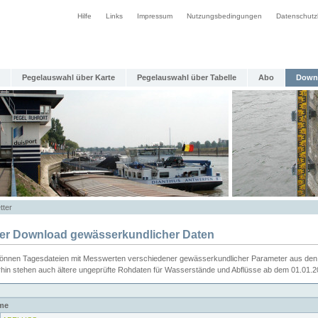
Hilfe
Links
Impressum
Nutzungsbedingungen
Datenschutz
Pegelauswahl über Karte
Pegelauswahl über Tabelle
Abo
Down
tter
ier Download gewässerkundlicher Daten
können Tagesdateien mit Messwerten verschiedener gewässerkundlicher Parameter aus den 
rhin stehen auch ältere ungeprüfte Rohdaten für Wasserstände und Abflüsse ab dem 01.01.
me