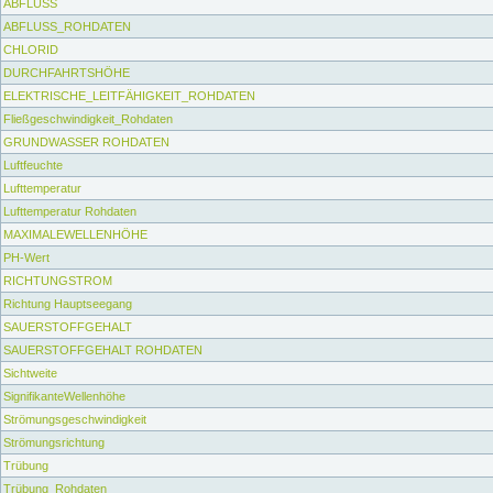
ABFLUSS
ABFLUSS_ROHDATEN
CHLORID
DURCHFAHRTSHÖHE
ELEKTRISCHE_LEITFÄHIGKEIT_ROHDATEN
Fließgeschwindigkeit_Rohdaten
GRUNDWASSER ROHDATEN
Luftfeuchte
Lufttemperatur
Lufttemperatur Rohdaten
MAXIMALEWELLENHÖHE
PH-Wert
RICHTUNGSTROM
Richtung Hauptseegang
SAUERSTOFFGEHALT
SAUERSTOFFGEHALT ROHDATEN
Sichtweite
SignifikanteWellenhöhe
Strömungsgeschwindigkeit
Strömungsrichtung
Trübung
Trübung_Rohdaten