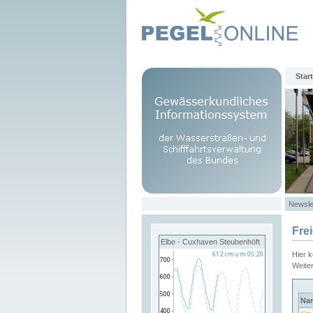
Start
Newsle
Fre
Elbe - Cuxhaven Steubenhöft
Hier 
Weite
Na