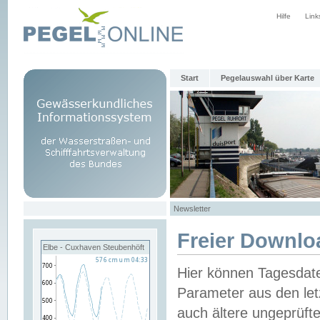
Hilfe
Link
Start
Pegelauswahl über Karte
Newsletter
Freier Downlo
Elbe - Cuxhaven Steubenhöft
Hier können Tagesdat
Parameter aus den let
auch ältere ungeprüf