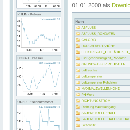
01.01.2000 als
Downl
RHEIN - Koblenz
Name
ABFLUSS
ABFLUSS_ROHDATEN
CHLORID
DURCHFAHRTSHÖHE
ELEKTRISCHE_LEITFÄHIGKEI
Fließgeschwindigkeit_Rohdaten
DONAU - Passau
GRUNDWASSER ROHDATEN
Luftfeuchte
Lufttemperatur
Lufttemperatur Rohdaten
MAXIMALEWELLENHÖHE
PH-Wert
RICHTUNGSTROM
ODER - Eisenhüttenstadt
Richtung Hauptseegang
SAUERSTOFFGEHALT
SAUERSTOFFGEHALT ROHDAT
Sichtweite