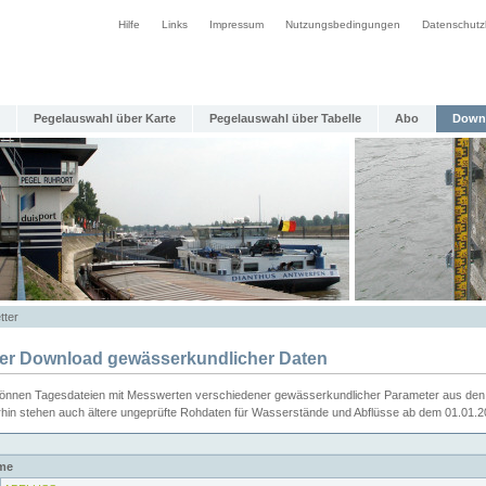
Hilfe
Links
Impressum
Nutzungsbedingungen
Datenschutz
Pegelauswahl über Karte
Pegelauswahl über Tabelle
Abo
Down
tter
ier Download gewässerkundlicher Daten
können Tagesdateien mit Messwerten verschiedener gewässerkundlicher Parameter aus den 
rhin stehen auch ältere ungeprüfte Rohdaten für Wasserstände und Abflüsse ab dem 01.01.
me