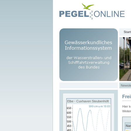
Start
Newsle
Fre
Elbe - Cuxhaven Steubenhöft
Hier 
Weite
Na