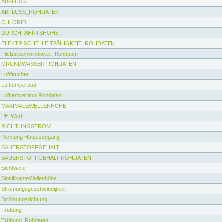
ABFLUSS
ABFLUSS_ROHDATEN
CHLORID
DURCHFAHRTSHÖHE
ELEKTRISCHE_LEITFÄHIGKEIT_ROHDATEN
Fließgeschwindigkeit_Rohdaten
GRUNDWASSER ROHDATEN
Luftfeuchte
Lufttemperatur
Lufttemperatur Rohdaten
MAXIMALEWELLENHÖHE
PH-Wert
RICHTUNGSTROM
Richtung Hauptseegang
SAUERSTOFFGEHALT
SAUERSTOFFGEHALT ROHDATEN
Sichtweite
SignifikanteWellenhöhe
Strömungsgeschwindigkeit
Strömungsrichtung
Trübung
Trübung_Rohdaten