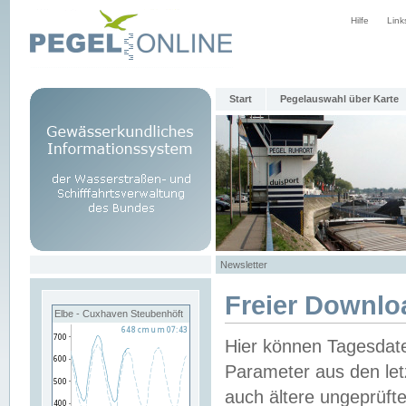
Hilfe
Link
Start
Pegelauswahl über Karte
Newsletter
Freier Downlo
Elbe - Cuxhaven Steubenhöft
Hier können Tagesdat
Parameter aus den let
auch ältere ungeprüf