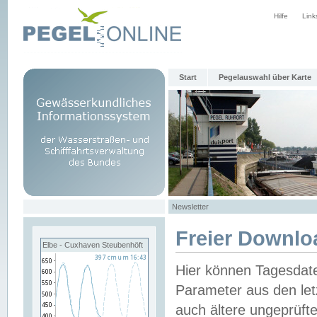
Hilfe
Link
Start
Pegelauswahl über Karte
Newsletter
Freier Downlo
Elbe - Cuxhaven Steubenhöft
Hier können Tagesdat
Parameter aus den let
auch ältere ungeprüf