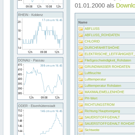
01.01.2000 als
Downl
RHEIN - Koblenz
Name
ABFLUSS
ABFLUSS_ROHDATEN
CHLORID
DURCHFAHRTSHÖHE
ELEKTRISCHE_LEITFÄHIGKEI
Fließgeschwindigkeit_Rohdaten
DONAU - Passau
GRUNDWASSER ROHDATEN
Luftfeuchte
Lufttemperatur
Lufttemperatur Rohdaten
MAXIMALEWELLENHÖHE
PH-Wert
RICHTUNGSTROM
ODER - Eisenhüttenstadt
Richtung Hauptseegang
SAUERSTOFFGEHALT
SAUERSTOFFGEHALT ROHDAT
Sichtweite