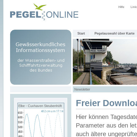
Hilfe
Link
Start
Pegelauswahl über Karte
Newsletter
Freier Downlo
Elbe - Cuxhaven Steubenhöft
Hier können Tagesdat
Parameter aus den let
auch ältere ungeprüf