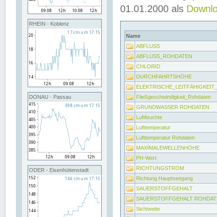
01.01.2000 als
Downl
RHEIN - Koblenz
Name
ABFLUSS
ABFLUSS_ROHDATEN
CHLORID
DURCHFAHRTSHÖHE
ELEKTRISCHE_LEITFÄHIGKEI
Fließgeschwindigkeit_Rohdaten
DONAU - Passau
GRUNDWASSER ROHDATEN
Luftfeuchte
Lufttemperatur
Lufttemperatur Rohdaten
MAXIMALEWELLENHÖHE
PH-Wert
RICHTUNGSTROM
ODER - Eisenhüttenstadt
Richtung Hauptseegang
SAUERSTOFFGEHALT
SAUERSTOFFGEHALT ROHDAT
Sichtweite