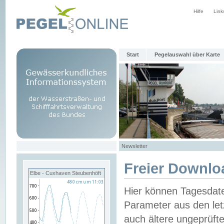
Hilfe
Link
Start
Pegelauswahl über Karte
Newsletter
Freier Downlo
Elbe - Cuxhaven Steubenhöft
Hier können Tagesdat
Parameter aus den let
auch ältere ungeprüf