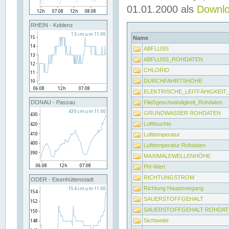
01.01.2000 als
Downl
RHEIN - Koblenz
Name
ABFLUSS
ABFLUSS_ROHDATEN
CHLORID
DURCHFAHRTSHÖHE
ELEKTRISCHE_LEITFÄHIGKEI
Fließgeschwindigkeit_Rohdaten
DONAU - Passau
GRUNDWASSER ROHDATEN
Luftfeuchte
Lufttemperatur
Lufttemperatur Rohdaten
MAXIMALEWELLENHÖHE
PH-Wert
RICHTUNGSTROM
ODER - Eisenhüttenstadt
Richtung Hauptseegang
SAUERSTOFFGEHALT
SAUERSTOFFGEHALT ROHDAT
Sichtweite