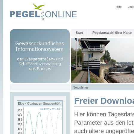
Hilfe
Link
Start
Pegelauswahl über Karte
Newsletter
Freier Downlo
Elbe - Cuxhaven Steubenhöft
Hier können Tagesdat
Parameter aus den let
auch ältere ungeprüf