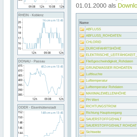
01.01.2000 als
Downl
RHEIN - Koblenz
Name
ABFLUSS
ABFLUSS_ROHDATEN
CHLORID
DURCHFAHRTSHÖHE
ELEKTRISCHE_LEITFÄHIGKEI
Fließgeschwindigkeit_Rohdaten
DONAU - Passau
GRUNDWASSER ROHDATEN
Luftfeuchte
Lufttemperatur
Lufttemperatur Rohdaten
MAXIMALEWELLENHÖHE
PH-Wert
RICHTUNGSTROM
ODER - Eisenhüttenstadt
Richtung Hauptseegang
SAUERSTOFFGEHALT
SAUERSTOFFGEHALT ROHDAT
Sichtweite