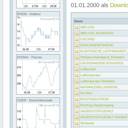
01.01.2000 als
Downl
RHEIN - Koblenz
Name
ABFLUSS
ABFLUSS_ROHDATEN
CHLORID
DURCHFAHRTSHÖHE
ELEKTRISCHE_LEITFÄHIGKEI
Fließgeschwindigkeit_Rohdaten
DONAU - Passau
GRUNDWASSER ROHDATEN
Luftfeuchte
Lufttemperatur
Lufttemperatur Rohdaten
MAXIMALEWELLENHÖHE
PH-Wert
RICHTUNGSTROM
ODER - Eisenhüttenstadt
Richtung Hauptseegang
SAUERSTOFFGEHALT
SAUERSTOFFGEHALT ROHDAT
Sichtweite