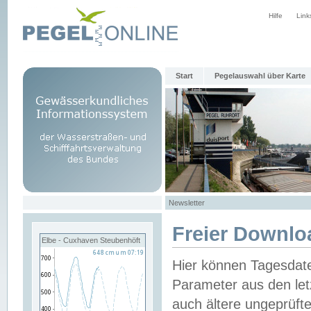
Hilfe
Link
Start
Pegelauswahl über Karte
Newsletter
Freier Downlo
Elbe - Cuxhaven Steubenhöft
Hier können Tagesdat
Parameter aus den let
auch ältere ungeprüf