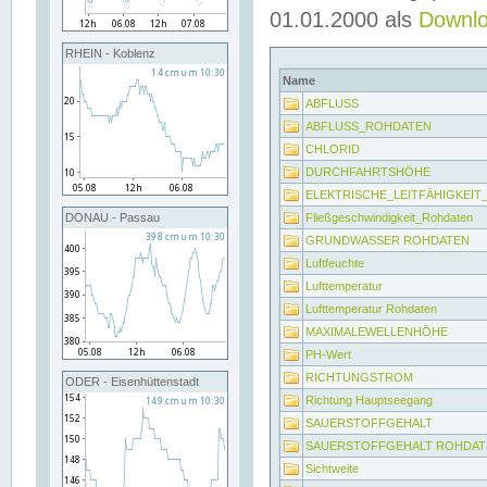
01.01.2000 als
Downl
RHEIN - Koblenz
Name
ABFLUSS
ABFLUSS_ROHDATEN
CHLORID
DURCHFAHRTSHÖHE
ELEKTRISCHE_LEITFÄHIGKEI
Fließgeschwindigkeit_Rohdaten
DONAU - Passau
GRUNDWASSER ROHDATEN
Luftfeuchte
Lufttemperatur
Lufttemperatur Rohdaten
MAXIMALEWELLENHÖHE
PH-Wert
RICHTUNGSTROM
ODER - Eisenhüttenstadt
Richtung Hauptseegang
SAUERSTOFFGEHALT
SAUERSTOFFGEHALT ROHDAT
Sichtweite