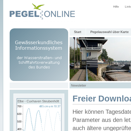
Hilfe
Link
Start
Pegelauswahl über Karte
Newsletter
Freier Downlo
Elbe - Cuxhaven Steubenhöft
Hier können Tagesdat
Parameter aus den let
auch ältere ungeprüf