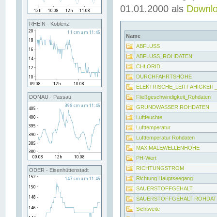
01.01.2000 als
Downl
RHEIN - Koblenz
Name
ABFLUSS
ABFLUSS_ROHDATEN
CHLORID
DURCHFAHRTSHÖHE
ELEKTRISCHE_LEITFÄHIGKEI
Fließgeschwindigkeit_Rohdaten
DONAU - Passau
GRUNDWASSER ROHDATEN
Luftfeuchte
Lufttemperatur
Lufttemperatur Rohdaten
MAXIMALEWELLENHÖHE
PH-Wert
RICHTUNGSTROM
ODER - Eisenhüttenstadt
Richtung Hauptseegang
SAUERSTOFFGEHALT
SAUERSTOFFGEHALT ROHDAT
Sichtweite