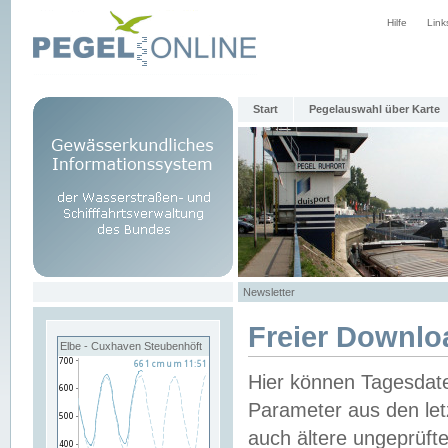
Hilfe
Link
Start
Pegelauswahl über Karte
Newsletter
Freier Downlo
Elbe - Cuxhaven Steubenhöft
Hier können Tagesdat
Parameter aus den let
auch ältere ungeprüf