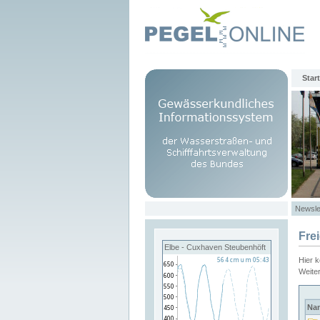
Start
Newsle
Fre
Elbe - Cuxhaven Steubenhöft
Hier 
Weite
Na