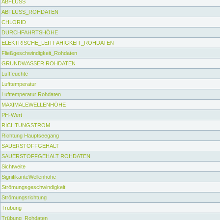
ABFLUSS
ABFLUSS_ROHDATEN
CHLORID
DURCHFAHRTSHÖHE
ELEKTRISCHE_LEITFÄHIGKEIT_ROHDATEN
Fließgeschwindigkeit_Rohdaten
GRUNDWASSER ROHDATEN
Luftfeuchte
Lufttemperatur
Lufttemperatur Rohdaten
MAXIMALEWELLENHÖHE
PH-Wert
RICHTUNGSTROM
Richtung Hauptseegang
SAUERSTOFFGEHALT
SAUERSTOFFGEHALT ROHDATEN
Sichtweite
SignifikanteWellenhöhe
Strömungsgeschwindigkeit
Strömungsrichtung
Trübung
Trübung_Rohdaten