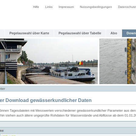
Hilfe
Links
Impressum
Nutzungsbedingungen
Datenschutz
Pegelauswahl über Karte
Pegelauswahl über Tabelle
Abo
Down
tter
ier Download gewässerkundlicher Daten
können Tagesdateien mit Messwerten verschiedener gewässerkundlicher Parameter aus den 
rhin stehen auch ältere ungeprüfte Rohdaten für Wasserstände und Abflüsse ab dem 01.01.
me