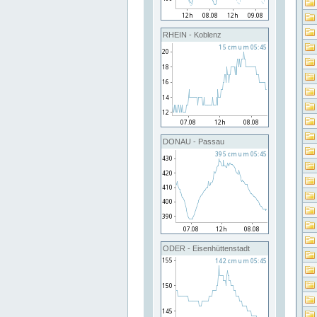
RHEIN - Koblenz
DONAU - Passau
ODER - Eisenhüttenstadt