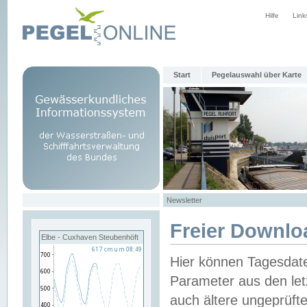
Hilfe
Link
Start
Pegelauswahl über Karte
Newsletter
Freier Downlo
Elbe - Cuxhaven Steubenhöft
Hier können Tagesdat
Parameter aus den let
auch ältere ungeprüf