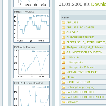
01.01.2000 als
Downl
RHEIN - Koblenz
Name
ABFLUSS
ABFLUSS_ROHDATEN
CHLORID
DURCHFAHRTSHÖHE
ELEKTRISCHE_LEITFÄHIGKEI
Fließgeschwindigkeit_Rohdaten
DONAU - Passau
GRUNDWASSER ROHDATEN
Luftfeuchte
Lufttemperatur
Lufttemperatur Rohdaten
MAXIMALEWELLENHÖHE
PH-Wert
RICHTUNGSTROM
ODER - Eisenhüttenstadt
Richtung Hauptseegang
SAUERSTOFFGEHALT
SAUERSTOFFGEHALT ROHDAT
Sichtweite