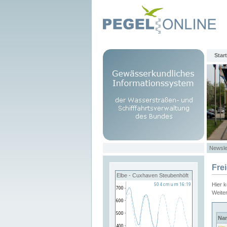
Start
Newsle
Fre
Elbe - Cuxhaven Steubenhöft
Hier 
Weite
Na