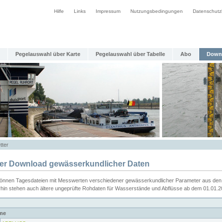
Hilfe
Links
Impressum
Nutzungsbedingungen
Datenschutz
Pegelauswahl über Karte
Pegelauswahl über Tabelle
Abo
Down
tter
ier Download gewässerkundlicher Daten
können Tagesdateien mit Messwerten verschiedener gewässerkundlicher Parameter aus den 
rhin stehen auch ältere ungeprüfte Rohdaten für Wasserstände und Abflüsse ab dem 01.01.
me