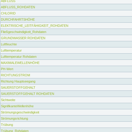
ABFLUSS
ABFLUSS_ROHDATEN
CHLORID
DURCHFAHRTSHÖHE
ELEKTRISCHE_LEITFÄHIGKEIT_ROHDATEN
Fließgeschwindigkeit_Rohdaten
GRUNDWASSER ROHDATEN
Luftfeuchte
Lufttemperatur
Lufttemperatur Rohdaten
MAXIMALEWELLENHÖHE
PH-Wert
RICHTUNGSTROM
Richtung Hauptseegang
SAUERSTOFFGEHALT
SAUERSTOFFGEHALT ROHDATEN
Sichtweite
SignifikanteWellenhöhe
Strömungsgeschwindigkeit
Strömungsrichtung
Trübung
Trübung_Rohdaten