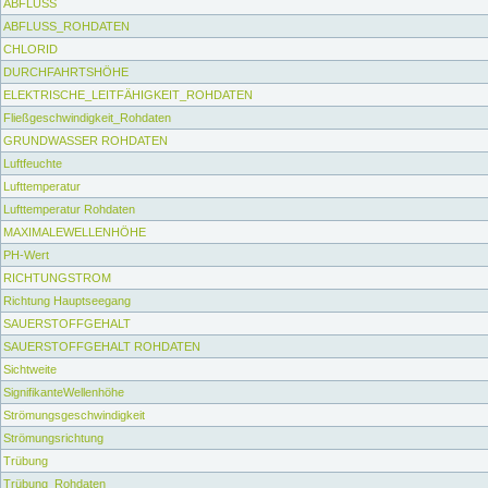
ABFLUSS
ABFLUSS_ROHDATEN
CHLORID
DURCHFAHRTSHÖHE
ELEKTRISCHE_LEITFÄHIGKEIT_ROHDATEN
Fließgeschwindigkeit_Rohdaten
GRUNDWASSER ROHDATEN
Luftfeuchte
Lufttemperatur
Lufttemperatur Rohdaten
MAXIMALEWELLENHÖHE
PH-Wert
RICHTUNGSTROM
Richtung Hauptseegang
SAUERSTOFFGEHALT
SAUERSTOFFGEHALT ROHDATEN
Sichtweite
SignifikanteWellenhöhe
Strömungsgeschwindigkeit
Strömungsrichtung
Trübung
Trübung_Rohdaten