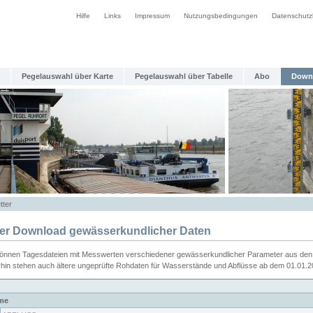
Hilfe
Links
Impressum
Nutzungsbedingungen
Datenschutz
Pegelauswahl über Karte
Pegelauswahl über Tabelle
Abo
Down
tter
ier Download gewässerkundlicher Daten
können Tagesdateien mit Messwerten verschiedener gewässerkundlicher Parameter aus den 
rhin stehen auch ältere ungeprüfte Rohdaten für Wasserstände und Abflüsse ab dem 01.01.
me