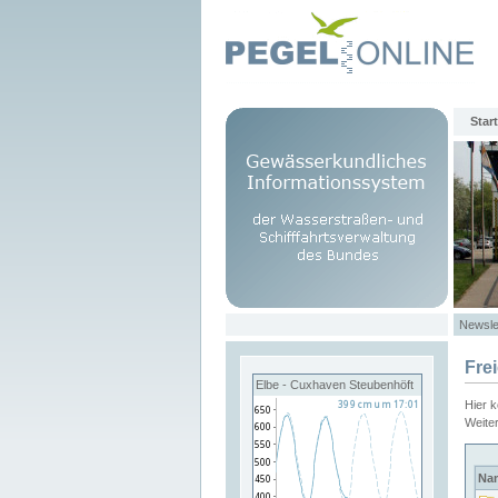
Start
Newsle
Fre
Elbe - Cuxhaven Steubenhöft
Hier 
Weite
Na