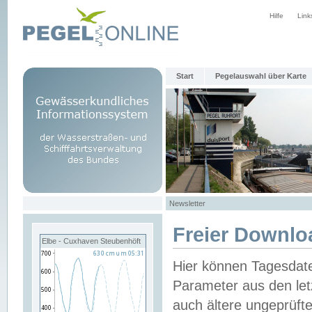
Hilfe
Link
Start
Pegelauswahl über Karte
Newsletter
Freier Downlo
Elbe - Cuxhaven Steubenhöft
Hier können Tagesdat
Parameter aus den let
auch ältere ungeprüf