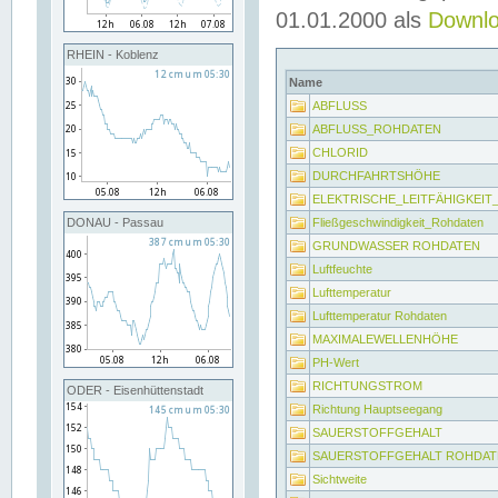
01.01.2000 als
Downl
RHEIN - Koblenz
Name
ABFLUSS
ABFLUSS_ROHDATEN
CHLORID
DURCHFAHRTSHÖHE
ELEKTRISCHE_LEITFÄHIGKEI
Fließgeschwindigkeit_Rohdaten
DONAU - Passau
GRUNDWASSER ROHDATEN
Luftfeuchte
Lufttemperatur
Lufttemperatur Rohdaten
MAXIMALEWELLENHÖHE
PH-Wert
RICHTUNGSTROM
ODER - Eisenhüttenstadt
Richtung Hauptseegang
SAUERSTOFFGEHALT
SAUERSTOFFGEHALT ROHDAT
Sichtweite