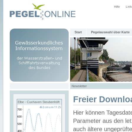
Hilfe
Link
Start
Pegelauswahl über Karte
Newsletter
Freier Downlo
Elbe - Cuxhaven Steubenhöft
Hier können Tagesdat
Parameter aus den let
auch ältere ungeprüf