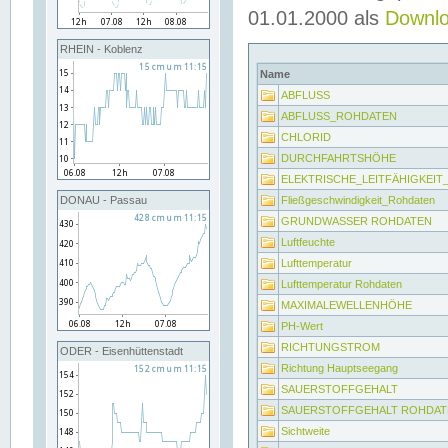
01.01.2000 als
Downl
RHEIN - Koblenz
Name
ABFLUSS
ABFLUSS_ROHDATEN
CHLORID
DURCHFAHRTSHÖHE
ELEKTRISCHE_LEITFÄHIGKEI
Fließgeschwindigkeit_Rohdaten
DONAU - Passau
GRUNDWASSER ROHDATEN
Luftfeuchte
Lufttemperatur
Lufttemperatur Rohdaten
MAXIMALEWELLENHÖHE
PH-Wert
RICHTUNGSTROM
ODER - Eisenhüttenstadt
Richtung Hauptseegang
SAUERSTOFFGEHALT
SAUERSTOFFGEHALT ROHDAT
Sichtweite