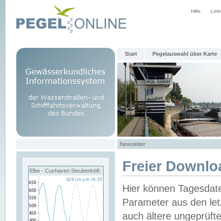
Hilfe
Link
Start
Pegelauswahl über Karte
Newsletter
Freier Downlo
Elbe - Cuxhaven Steubenhöft
Hier können Tagesdat
Parameter aus den let
auch ältere ungeprüf