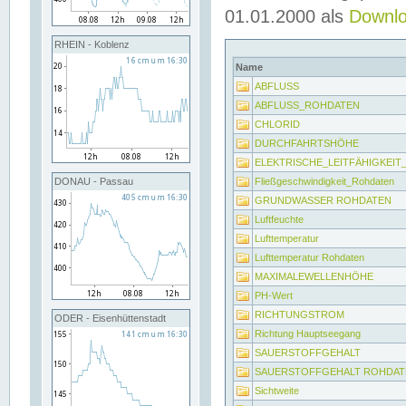
01.01.2000 als
Downl
RHEIN - Koblenz
Name
ABFLUSS
ABFLUSS_ROHDATEN
CHLORID
DURCHFAHRTSHÖHE
ELEKTRISCHE_LEITFÄHIGKEI
Fließgeschwindigkeit_Rohdaten
DONAU - Passau
GRUNDWASSER ROHDATEN
Luftfeuchte
Lufttemperatur
Lufttemperatur Rohdaten
MAXIMALEWELLENHÖHE
PH-Wert
RICHTUNGSTROM
ODER - Eisenhüttenstadt
Richtung Hauptseegang
SAUERSTOFFGEHALT
SAUERSTOFFGEHALT ROHDAT
Sichtweite