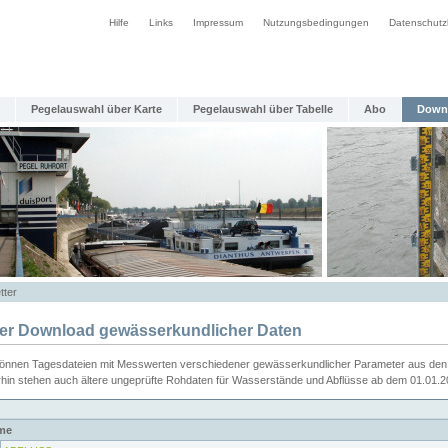
Hilfe
Links
Impressum
Nutzungsbedingungen
Datenschutz
Pegelauswahl über Karte
Pegelauswahl über Tabelle
Abo
Down
tter
ier Download gewässerkundlicher Daten
können Tagesdateien mit Messwerten verschiedener gewässerkundlicher Parameter aus den 
rhin stehen auch ältere ungeprüfte Rohdaten für Wasserstände und Abflüsse ab dem 01.01.
me