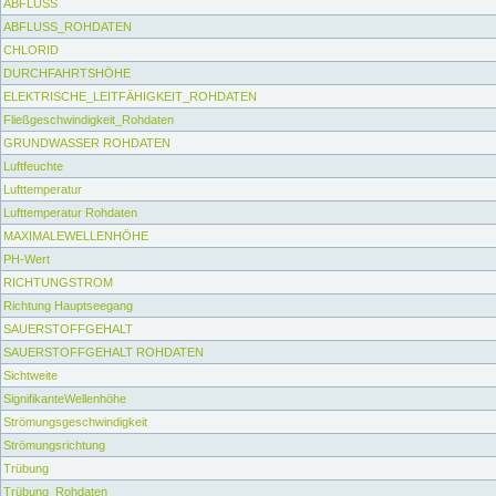
ABFLUSS
ABFLUSS_ROHDATEN
CHLORID
DURCHFAHRTSHÖHE
ELEKTRISCHE_LEITFÄHIGKEIT_ROHDATEN
Fließgeschwindigkeit_Rohdaten
GRUNDWASSER ROHDATEN
Luftfeuchte
Lufttemperatur
Lufttemperatur Rohdaten
MAXIMALEWELLENHÖHE
PH-Wert
RICHTUNGSTROM
Richtung Hauptseegang
SAUERSTOFFGEHALT
SAUERSTOFFGEHALT ROHDATEN
Sichtweite
SignifikanteWellenhöhe
Strömungsgeschwindigkeit
Strömungsrichtung
Trübung
Trübung_Rohdaten