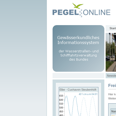
Start
Newsle
Fre
Elbe - Cuxhaven Steubenhöft
Hier 
Weite
Na