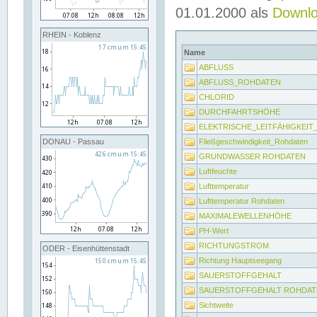
01.01.2000 als
Downl
RHEIN - Koblenz
Name
ABFLUSS
ABFLUSS_ROHDATEN
CHLORID
DURCHFAHRTSHÖHE
ELEKTRISCHE_LEITFÄHIGKEI
Fließgeschwindigkeit_Rohdaten
DONAU - Passau
GRUNDWASSER ROHDATEN
Luftfeuchte
Lufttemperatur
Lufttemperatur Rohdaten
MAXIMALEWELLENHÖHE
PH-Wert
RICHTUNGSTROM
ODER - Eisenhüttenstadt
Richtung Hauptseegang
SAUERSTOFFGEHALT
SAUERSTOFFGEHALT ROHDAT
Sichtweite