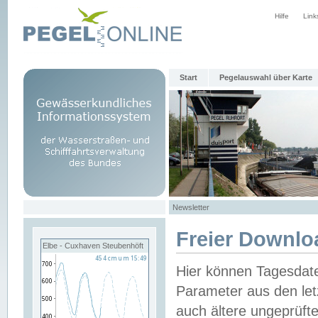
Hilfe
Link
Start
Pegelauswahl über Karte
Newsletter
Freier Downlo
Elbe - Cuxhaven Steubenhöft
Hier können Tagesdat
Parameter aus den let
auch ältere ungeprüf