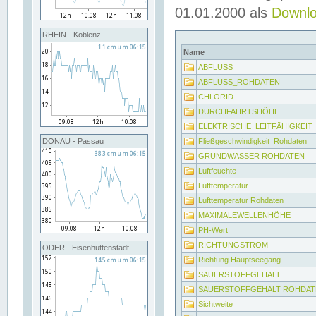
01.01.2000 als
Downl
RHEIN - Koblenz
Name
ABFLUSS
ABFLUSS_ROHDATEN
CHLORID
DURCHFAHRTSHÖHE
ELEKTRISCHE_LEITFÄHIGKEI
Fließgeschwindigkeit_Rohdaten
DONAU - Passau
GRUNDWASSER ROHDATEN
Luftfeuchte
Lufttemperatur
Lufttemperatur Rohdaten
MAXIMALEWELLENHÖHE
PH-Wert
RICHTUNGSTROM
ODER - Eisenhüttenstadt
Richtung Hauptseegang
SAUERSTOFFGEHALT
SAUERSTOFFGEHALT ROHDAT
Sichtweite