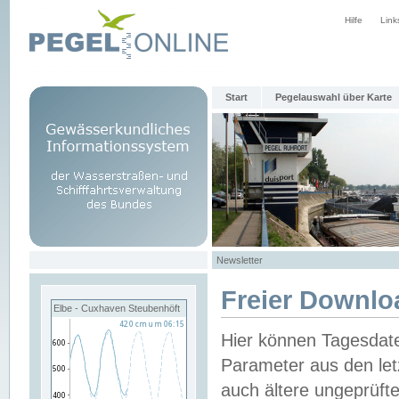
Hilfe
Link
Start
Pegelauswahl über Karte
Newsletter
Freier Downlo
Elbe - Cuxhaven Steubenhöft
Hier können Tagesdat
Parameter aus den let
auch ältere ungeprüf