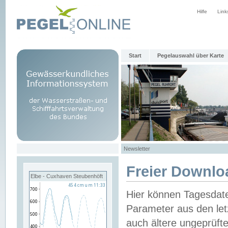
Hilfe
Link
Start
Pegelauswahl über Karte
Newsletter
Freier Downlo
Elbe - Cuxhaven Steubenhöft
Hier können Tagesdat
Parameter aus den let
auch ältere ungeprüf