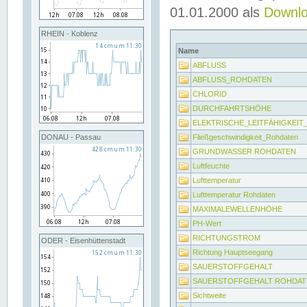
01.01.2000 als
Downl
RHEIN - Koblenz
Name
ABFLUSS
ABFLUSS_ROHDATEN
CHLORID
DURCHFAHRTSHÖHE
ELEKTRISCHE_LEITFÄHIGKEI
Fließgeschwindigkeit_Rohdaten
DONAU - Passau
GRUNDWASSER ROHDATEN
Luftfeuchte
Lufttemperatur
Lufttemperatur Rohdaten
MAXIMALEWELLENHÖHE
PH-Wert
RICHTUNGSTROM
ODER - Eisenhüttenstadt
Richtung Hauptseegang
SAUERSTOFFGEHALT
SAUERSTOFFGEHALT ROHDAT
Sichtweite