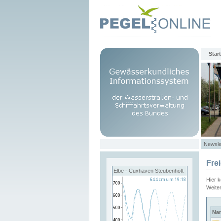
Start
Newsle
Fre
Elbe - Cuxhaven Steubenhöft
Hier 
Weite
Na