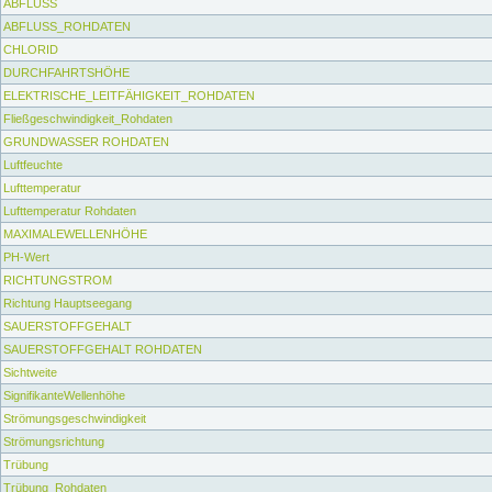
ABFLUSS
ABFLUSS_ROHDATEN
CHLORID
DURCHFAHRTSHÖHE
ELEKTRISCHE_LEITFÄHIGKEIT_ROHDATEN
Fließgeschwindigkeit_Rohdaten
GRUNDWASSER ROHDATEN
Luftfeuchte
Lufttemperatur
Lufttemperatur Rohdaten
MAXIMALEWELLENHÖHE
PH-Wert
RICHTUNGSTROM
Richtung Hauptseegang
SAUERSTOFFGEHALT
SAUERSTOFFGEHALT ROHDATEN
Sichtweite
SignifikanteWellenhöhe
Strömungsgeschwindigkeit
Strömungsrichtung
Trübung
Trübung_Rohdaten