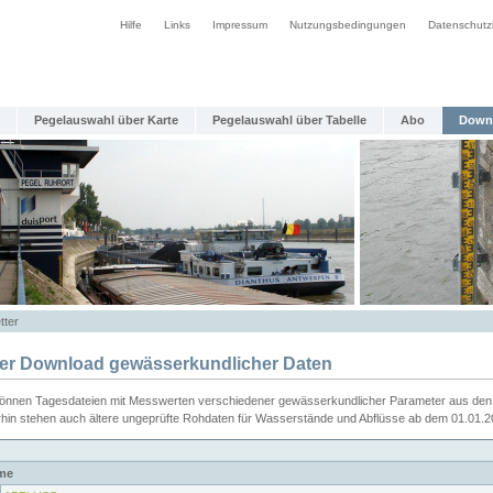
Hilfe
Links
Impressum
Nutzungsbedingungen
Datenschutz
Pegelauswahl über Karte
Pegelauswahl über Tabelle
Abo
Down
tter
ier Download gewässerkundlicher Daten
können Tagesdateien mit Messwerten verschiedener gewässerkundlicher Parameter aus den 
rhin stehen auch ältere ungeprüfte Rohdaten für Wasserstände und Abflüsse ab dem 01.01.
me