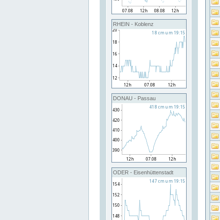
RHEIN - Koblenz
DONAU - Passau
ODER - Eisenhüttenstadt